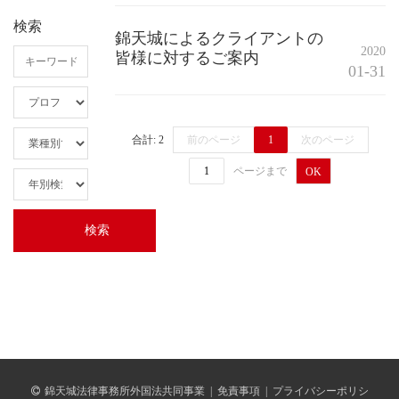
検索
錦天城によるクライアントの
2020
皆様に対するご案内
01-31
合計: 2
前のページ
1
次のページ
ページまで
OK
錦天城法律事務所外国法共同事業
|
免責事項
|
プライバシーポリシ