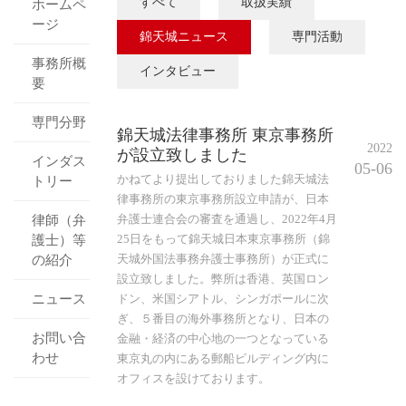
すべて
取扱実績
ホームペ
ージ
錦天城ニュース
専門活動
事務所概
インタビュー
要
専門分野
錦天城法律事務所 東京事務所
2022
が設立致しました
インダス
05-06
かねてより提出しておりました錦天城法
トリー
律事務所の東京事務所設立申請が、日本
弁護士連合会の審査を通過し、2022年4月
律師（弁
25日をもって錦天城日本東京事務所（錦
護士）等
天城外国法事務弁護士事務所）が正式に
の紹介
設立致しました。弊所は香港、英国ロン
ニュース
ドン、米国シアトル、シンガポールに次
ぎ、５番目の海外事務所となり、日本の
お問い合
金融・経済の中心地の一つとなっている
わせ
東京丸の内にある郵船ビルディング内に
オフィスを設けております。