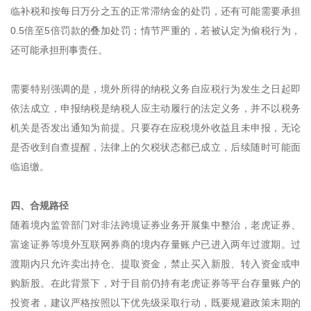
临补税和按每日万分之五的正常滞纳金的处罚，还有可能需要承担
0.5倍至5倍罚款的叠加处罚；情节严重的，若被认定为偷税行为，
还可能承担刑事责任。
需要特别强调的是，境外所得的纳税义务自应税行为发生之日起即
依法成立，申报纳税是纳税人应主动履行的法定义务，并不以税务
机关是否发出通知为前提。只要存在应税境外收益且未申报，无论
是否收到自查提醒，法律上的欠税状态都已成立，后续随时可能面
临追缴。
四、合规路径
随着境内监管部门对非法跨境证券业务开展集中整治，老虎证券、
富途证券等境外互联网券商的境内存量账户已进入两年过渡期。过
渡期内只允许卖出持仓、提取资金，禁止买入新股、转入资金或申
购新股。在此背景下，对于目前仍持有老虎证券等平台存量账户的
投资者，建议严格按照以下优先级采取行动，既要规避政策末期的