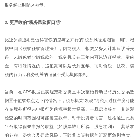
服务终止时陷入被动。
2. 更严峻的“税务风险窗口期”‍
比业务清退期更值得警惕的是与之并行的“税务风险追溯窗口期”。根
据中国《税收征收管理法》，因纳税人、扣缴义务人计算错误等失
误，未缴或者少缴税款的，税务机关在三年内可以追征税款、滞纳
金；有特殊情况的，追征期可以延长到五年。而对偷税、抗税、骗
税的行为，税务机关的追征不受此期限限制。
当前，在CRS数据已实现定期交换且本次整治行动已将历史交易数
据置于监管焦点之下的情况下，税务机关“发现”纳税人过往年度可能
存在境外所得未申报行为的概率极大提高。一旦启动核查，其追溯
检查的时间范围很可能覆盖数年。对于投资者而言，过往通过此类
平台取得但未申报的收益（如股票转让所得、股息红利），其潜在
的补税、滞纳金及罚款风险，正随着监管数据的汇聚而急剧放大。