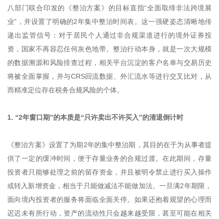
八部门联合印发的《整治方案》的目标直指“全面取缔非法跨境展
业”，并设置了明确的2年集中整治时间表。这一强硬姿态清晰地传
递出监管信号：对于居民个人通过非合规渠道进行的境外证券投
资，国家不再容忍任何灰色地带。整治行动本身，就是一次大规模
的数据溯源和风险排查过程，相关平台沉淀的客户名单与交易历史
将被全面掌握，并与CRS回流数据、外汇流水等进行交叉比对，从
而精准定位存在税务合规风险的个体。
1. “2年窗口期”的本质是“只许卖出不许买入”的清退倒计时
《整治方案》设置了为期2年的集中整治期，其目的在于为从事者提
供了一定的缓冲时间，便于存量业务的合规过渡。在此期间，存量
投资者只能够处理之前的留存资金，并且被明令禁止进行买入操作
或转入新增资金，相当于只能做减法不能做加法。一旦满2年期限，
面向境内投资者的服务将面临全面关停。如果还抱着观望的心理而
迟迟未有所行动，资产的流动性只会越来越受限，甚至可能在相关