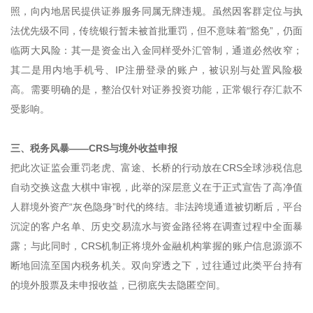
照，向内地居民提供证券服务同属无牌违规。虽然因客群定位与执
法优先级不同，传统银行暂未被首批重罚，但不意味着“豁免”，仍面
临两大风险：其一是资金出入金同样受外汇管制，通道必然收窄；
其二是用内地手机号、IP注册登录的账户，被识别与处置风险极
高。需要明确的是，整治仅针对证券投资功能，正常银行存汇款不
受影响。
三、税务风暴——CRS与境外收益申报
把此次证监会重罚老虎、富途、长桥的行动放在CRS全球涉税信息
自动交换这盘大棋中审视，此举的深层意义在于正式宣告了高净值
人群境外资产“灰色隐身”时代的终结。非法跨境通道被切断后，平台
沉淀的客户名单、历史交易流水与资金路径将在调查过程中全面暴
露；与此同时，CRS机制正将境外金融机构掌握的账户信息源源不
断地回流至国内税务机关。双向穿透之下，过往通过此类平台持有
的境外股票及未申报收益，已彻底失去隐匿空间。