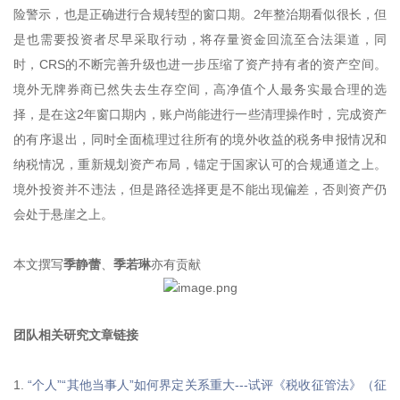
险警示，也是正确进行合规转型的窗口期。2年整治期看似很长，但
是也需要投资者尽早采取行动，将存量资金回流至合法渠道，同
时，CRS的不断完善升级也进一步压缩了资产持有者的资产空间。
境外无牌券商已然失去生存空间，高净值个人最务实最合理的选
择，是在这2年窗口期内，账户尚能进行一些清理操作时，完成资产
的有序退出，同时全面梳理过往所有的境外收益的税务申报情况和
纳税情况，重新规划资产布局，锚定于国家认可的合规通道之上。
境外投资并不违法，但是路径选择更是不能出现偏差，否则资产仍
会处于悬崖之上。
本文撰写
季静蕾
、
季若琳
亦有贡献
团队相关研究文章链接
1.
“个人”“其他当事人”如何界定关系重大---试评《税收征管法》（征