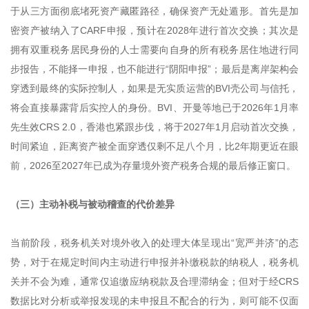
于从三方面彻底堵死资产藏匿路径，确保资产无处遁形。首先是加
密资产被纳入了CARF申报，预计在2028年进行首次交换；其次是
拥有双重税务居民身份的人士需要向自身的所有税务居住地进行同
步报告，不能择一申报，也不能进行“阴阳申报”；最后是离岸架构会
穿透到最终的实际控制人，如果是无实质运营的BVI壳公司与信托，
将会直接暴露背后实控人的身份。BVI、开曼等地已于2026年1月率
先生效CRS 2.0，香港也紧跟步伐，将于2027年1月启动首次交换，
时间紧迫，距离资产被全面穿透仅剩不足八个月，比2年期更近在眼
前，2026至2027年已成为存量境外资产税务合规的最后修正窗口。
（三）主动补税与被动稽查的代价差异
当前阶段，税务机关对境外收入的处理大体呈现出“宽严并济”的态
势，对于在规定时间内主动进行申报并补缴税款的纳税人，税务机
关并不会为难，通常仅追缴应纳税款及合理滞纳金；但对于经CRS
数据比对分析或举报发现的未申报且不配合的行为，则可能不仅面