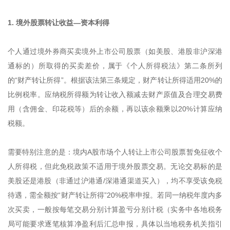
1. 境外股票转让收益—资本利得
个人通过境外券商买卖境外上市公司股票（如美股、港股非沪深港
通标的）所取得的买卖差价，属于《个人所得税法》第二条所列
的“财产转让所得”。根据该法第三条规定，财产转让所得适用20%的
比例税率。应纳税所得额为转让收入额减去财产原值及合理交易费
用（含佣金、印花税等）后的余额，再以该余额乘以20%计算应纳
税额。
需要特别注意的是：境内A股市场个人转让上市公司股票暂免征收个
人所得税，但此免税政策不适用于境外股票交易。无论交易标的是
美股还是港股（非通过沪港通/深港通渠道买入），均不享受该免税
待遇，需全额按“财产转让所得”20%税率申报。若同一纳税年度内多
次买卖，一般按每笔交易分别计算盈亏分别计税（实务中各地税务
局可能要求逐笔核算净盈利后汇总申报，具体以当地税务机关指引