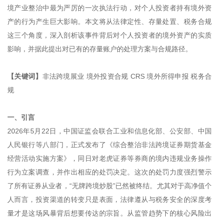
境产业整治中最为严厉的一次执法行动，对个人投资者持有境外资
产的行为产生巨大影响。本文将从法律定性、存量处置、税务合规
这三个角度，深入剖析该事件背后对个人投资者的境外资产的实质
影响，并据此提出对已有的存量账户的处理方案与合规路径。
【关键词】
非法跨境展业 境外投资合规 CRS 境外所得申报 税务合
规
一、引言
2026年5月22日，中国证监会联合工业和信息化部、公安部、中国
人民银行等八部门，正式发布了《综合整治非法跨境证券期货基金
经营活动实施方案》，同日对老虎证券等券商的境内违规业务操作
行为立案调查，并作出相应的处罚决定。这次的处罚力度强烈警示
了所有证券从业者，“无牌跨境炒股”已然被终结。尤其对于高净值个
人而言，投资渠道的转变只是表面，法律遵从与税务安全的深度考
量才是这场风暴背后想要传达的宗旨。从监管趋势下的核心风险出