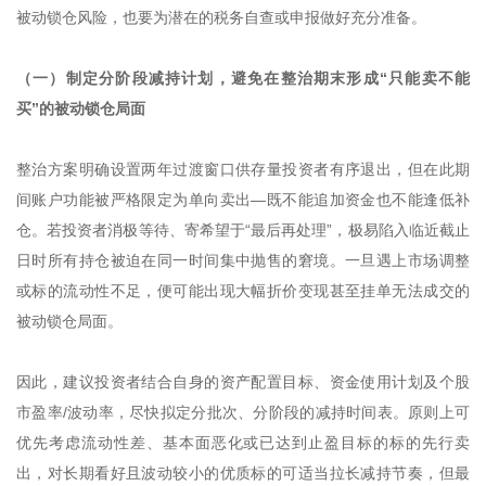
被动锁仓风险，也要为潜在的税务自查或申报做好充分准备。
（一）制定分阶段减持计划，避免在整治期末形成“只能卖不能
买”的被动锁仓局面
整治方案明确设置两年过渡窗口供存量投资者有序退出，但在此期
间账户功能被严格限定为单向卖出—既不能追加资金也不能逢低补
仓。若投资者消极等待、寄希望于“最后再处理”，极易陷入临近截止
日时所有持仓被迫在同一时间集中抛售的窘境。一旦遇上市场调整
或标的流动性不足，便可能出现大幅折价变现甚至挂单无法成交的
被动锁仓局面。
因此，建议投资者结合自身的资产配置目标、资金使用计划及个股
市盈率/波动率，尽快拟定分批次、分阶段的减持时间表。原则上可
优先考虑流动性差、基本面恶化或已达到止盈目标的标的先行卖
出，对长期看好且波动较小的优质标的可适当拉长减持节奏，但最