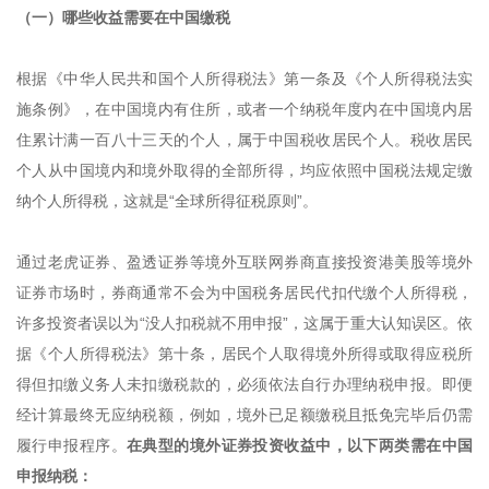
（一）哪些收益需要在中国缴税
根据《中华人民共和国个人所得税法》第一条及《个人所得税法实
施条例》，在中国境内有住所，或者一个纳税年度内在中国境内居
住累计满一百八十三天的个人，属于中国税收居民个人。税收居民
个人从中国境内和境外取得的全部所得，均应依照中国税法规定缴
纳个人所得税，这就是“全球所得征税原则”。
通过老虎证券、盈透证券等境外互联网券商直接投资港美股等境外
证券市场时，券商通常不会为中国税务居民代扣代缴个人所得税，
许多投资者误以为“没人扣税就不用申报”，这属于重大认知误区。依
据《个人所得税法》第十条，居民个人取得境外所得或取得应税所
得但扣缴义务人未扣缴税款的，必须依法自行办理纳税申报。即便
经计算最终无应纳税额，例如，境外已足额缴税且抵免完毕后仍需
履行申报程序。
在典型的境外证券投资收益中，以下两类需在中国
申报纳税：