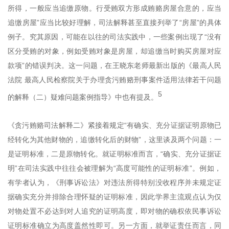
所得，一般应当追缴原物。行受贿双方形成贿赂房屋合意的，应当
追缴房屋”应当比较好理解，司法解释甚至直接列举了“房屋”的具体
例子。究其原因，可能在以往的司法实践中，一些案例出现了“没有
区分受贿的对象，例如受贿对象是房屋，却追缴当时购买房屋对应
款项”的错误判决。这一问题，在王晓东老师最新出版的《最高人民
法院 最高人民检察院关于办理贪污贿赂刑事案件适用法律若干问题
5
的解释（二）疑难问题案例指导》中也有提及。
《贪污贿赂司法解释二》紧接着规定“有确实、充分证据证明原物已
经转化为其他财物的，追缴转化后的财物”，这里谈及两个问题：一
是证明标准，二是原物转化。就证明标准而言，“确实、充分证据证
明”在司法实践中往往会被理解为“高度可能性的证明标准”。例如，
有学者认为，《刑事诉讼法》对违法所得特别没收程序并未规定证
据确实充分并排除合理怀疑的证明标准，因此学界主流观点认为仅
对物处置不必达到对人追究的证明高度，即对物的确权依民事诉讼
证明标准确立为高度盖然性即可。另一方面，就举证责任而言，同