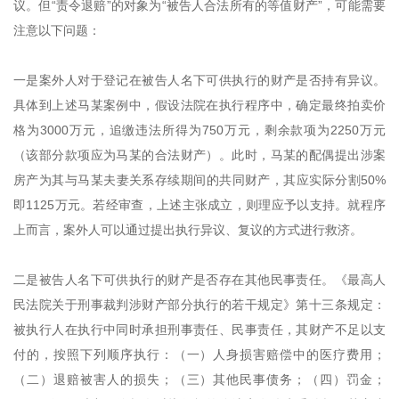
议。但“责令退赔”的对象为“被告人合法所有的等值财产”，可能需要
注意以下问题：
一是案外人对于登记在被告人名下可供执行的财产是否持有异议。
具体到上述马某案例中，假设法院在执行程序中，确定最终拍卖价
格为3000万元，追缴违法所得为750万元，剩余款项为2250万元
（该部分款项应为马某的合法财产）。此时，马某的配偶提出涉案
房产为其与马某夫妻关系存续期间的共同财产，其应实际分割50%
即1125万元。若经审查，上述主张成立，则理应予以支持。就程序
上而言，案外人可以通过提出执行异议、复议的方式进行救济。
二是被告人名下可供执行的财产是否存在其他民事责任。《最高人
民法院关于刑事裁判涉财产部分执行的若干规定》第十三条规定：
被执行人在执行中同时承担刑事责任、民事责任，其财产不足以支
付的，按照下列顺序执行：（一）人身损害赔偿中的医疗费用；
（二）退赔被害人的损失；（三）其他民事债务；（四）罚金；