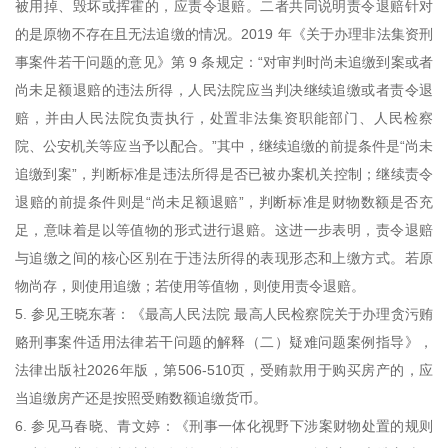
被用掉、毁坏或挥霍的，应责令退赔。二者共同说明责令退赔针对
的是原物不存在且无法追缴的情况。2019 年《关于办理非法集资刑
事案件若干问题的意见》第 9 条规定：“对审判时尚未追缴到案或者
尚未足额退赔的违法所得，人民法院应当判决继续追缴或者责令退
赔，并由人民法院负责执行，处置非法集资职能部门、人民检察
院、公安机关等应当予以配合。”其中，继续追缴的前提条件是“尚未
追缴到案”，判断标准是违法所得是否已被办案机关控制；继续责令
退赔的前提条件则是“尚未足额退赔”，判断标准是财物数额是否充
足，意味着是以等值物的形式进行退赔。这进一步表明，责令退赔
与追缴之间的核心区别在于违法所得的表现形态和上缴方式。若原
物尚存，则使用追缴；若使用等值物，则使用责令退赔。
5. 参见王晓东著：《最高人民法院 最高人民检察院关于办理贪污贿
赂刑事案件适用法律若干问题的解释（二）疑难问题案例指导》，
法律出版社2026年版，第506-510页，受贿款用于购买房产的，应
当追缴房产还是按照受贿数额追缴货币。
6. 参见马春晓、青文婷：《刑事一体化视野下涉案财物处置的规则