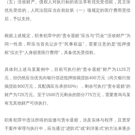
（五）没收财产。债权人对执行标的依法享有优先受偿权，其主张
优先受偿的，人民法院应当在前款第（一）项规定的医疗费用受偿
后，予以支持。
根据上述规定，职务犯罪中的“责令退赔”应当与“罚金”“没收财产”为
同一性质，即应当首先让步于“民事权益”，需要注意的是“抵押债
权”仅次于“人身损害医疗费用”，具备优先受偿权。
具体到上述马某案例中，目前可执行的“责令退赔”财产为1125万
元，但仍然应当优先向银行偿还抵押按揭贷款400万元（尚欠银行按
揭贷款800万元，其配偶应当承担50%），剩余可执行“责令退赔”的
财产为725万元。至于1500万元剩余的部分775万元，需要查询马某
有无其他财产可供执行。
职务犯罪中违法所得的追缴与责令退赔，涉及实体与程序，且贯穿
于案件审理与执行中，应当通过“进阶式”或“剥洋葱式”的方法来逐步