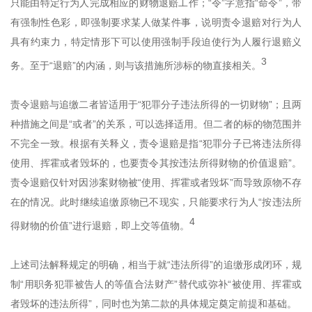
只能由特定行为人完成相应的财物退赔工作；“令”字意指“命令”，带
有强制性色彩，即强制要求某人做某件事，说明责令退赔对行为人
具有约束力，特定情形下可以使用强制手段迫使行为人履行退赔义
3
务。至于“退赔”的内涵，则与该措施所涉标的物直接相关。
责令退赔与追缴二者皆适用于“犯罪分子违法所得的一切财物”；且两
种措施之间是“或者”的关系，可以选择适用。但二者的标的物范围并
不完全一致。根据有关释义，责令退赔是指“犯罪分子已将违法所得
使用、挥霍或者毁坏的，也要责令其按违法所得财物的价值退赔”。
责令退赔仅针对因涉案财物被“使用、挥霍或者毁坏”而导致原物不存
在的情况。此时继续追缴原物已不现实，只能要求行为人“按违法所
4
得财物的价值”进行退赔，即上交等值物。
上述司法解释规定的明确，相当于就“违法所得”的追缴形成闭环，规
制“用职务犯罪被告人的等值合法财产”替代或弥补“被使用、挥霍或
者毁坏的违法所得”，同时也为第二款的具体规定奠定前提和基础。