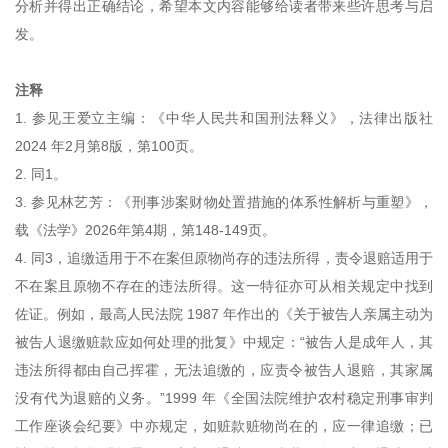
分析并得出正确结论，希望本文内容能够给读者带来些许思考与启
发。
注释
1. 参见王爱立主编：《中华人民共和国刑法释义》，法律出版社
2024 年2月第8版，第100页。
2. 同1。
3. 参见林艺芳：《刑事涉案财物处置措施的体系性解析与重塑》，
载《法学》2026年第4期，第148-149页。
4. 同3，追缴适用于不在案但原物尚存的违法所得，责令退赔适用于
不在案且原物不存在的违法所得。这一特征亦可从相关规定中找到
佐证。例如，最高人民法院 1987 年作出的《关于被告人亲属主动为
被告人退缴赃款应如何处理的批复》中规定：“被告人是成年人，其
违法所得都由自己挥霍，无法追缴的，应责令被告人退赔，其家属
没有代为退赔的义务。”1999 年《全国法院维护农村稳定刑事审判
工作座谈会纪要》中亦规定，如赃款赃物尚在的，应一律追缴；已