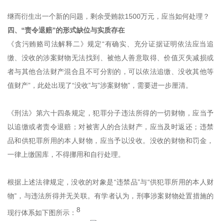
继而衍生出一个新的问题，剩余受贿款1500万元，应当如何处理？
四、“责令退赔”的形式缺位与实质存在
《贪污贿赂司法解释二》规定“有确实、充分证据证明依法应当追
缴、没收的涉案财物无法找到、被他人善意取得、价值灭失减损或
者与其他合法财产混合且不可分割的，可以依法追缴、没收其他等
值财产”，此处出现了
“没收”与”涉案财物”
，需要进一步厘清。
《刑法》第六十四条规定，犯罪分子违法所得的一切财物，应当予
以追缴或者责令退赔；对被害人的合法财产，应当及时返还；违禁
品和供犯罪所用的本人财物，应当予以没收。没收的财物和罚金，
一律上缴国库，不得挪用和自行处理。
根据上述法律规定，没收的对象是“违禁品”与“供犯罪所用的本人财
物”，与违法所得并无关联。有学者认为，刑事涉案财物处置措施的
8
现行体系如下图所示：