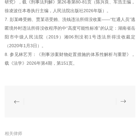
研究》，载《刑事法判解》第26卷第80-81页（陈兴良、车浩主编，
徐凌波任本卷执行主编，人民法院出版社2026年版）。
7. 彭某峰受贿、贾某语受贿、洗钱违法所得没收案——“红通人员”逃
匿境外时违法所得没收程序的中“高度可能性标准”的认定：湖南省岳
阳市中级人民法院（2019）湘06刑没初1号违法所得没收裁定
（2020年1月3日）。
8. 参见林艺芳：《刑事涉案财物处置措施的体系性解析与重塑》，
载《法学》2026年第4期，第151页。
相关律师