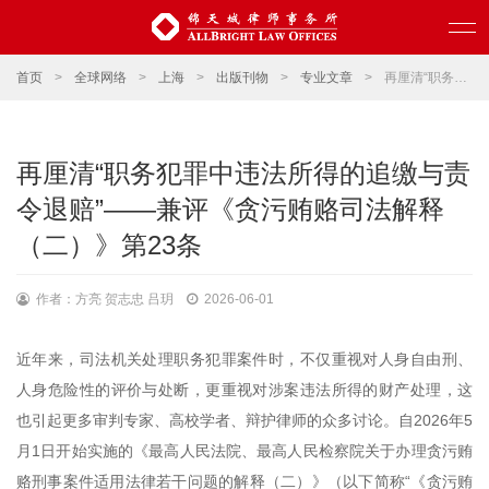
首页
>
全球网络
>
上海
>
出版刊物
>
专业文章
>
再厘清“职务犯罪中违法所得的追缴与责令退赔”——兼评《贪污贿赂司法解释（二）》第23条
再厘清“职务犯罪中违法所得的追缴与责
令退赔”——兼评《贪污贿赂司法解释
（二）》第23条
作者：方亮 贺志忠 吕玥
2026-06-01
近年来，司法机关处理职务犯罪案件时，不仅重视对人身自由刑、
人身危险性的评价与处断，更重视对涉案违法所得的财产处理，这
也引起更多审判专家、高校学者、辩护律师的众多讨论。自2026年5
月1日开始实施的《最高人民法院、最高人民检察院关于办理贪污贿
赂刑事案件适用法律若干问题的解释（二）》（以下简称“《贪污贿