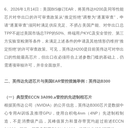
6、2026年1月14日：美国BIS修订EAR，将英伟达H200及同等性能
芯片对华出口的许可审查政策从“推定拒绝”调整为“逐案审查”，申
请“逐案审查”须同时满足供应充足、不挤占美国产能、对华出口总
TPP不超过美国市场总TPP的50%、终端用户KYC及安全管控、第三
方实验室检测等条件，未满足上述条件的申请及其他情形仍维持“推
定拒绝”的许可审查政策。可见，英伟达H200是目前英伟达可对华出
口的性能最高芯片，但出口在必须符合上述参数门槛的基础上，仍
需逐项审核许可，并非全面放开。
二、英伟达先进芯片与美国EAR管控措施举例：英伟达B300
（一）典型受ECCN 3A090.a管控的先进制程芯片
根据英伟达公司（NVIDIA）的公开信息，英伟达B300芯片是数据中
心专用AI训练及推理GPU，使用台积电4nm（4NP）先进制程制
造，不是消费级产品，其峰值算力和显存带宽均超过前述ECCN