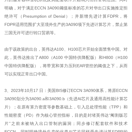
明确，对于满足ECCN 3A090阈值标准的芯片对华出口实施推定拒
绝许可（Presumption of Denial）；并新增先进计算FDPR，将
FDPR适用范围扩大至境外生产的3A090项下先进计算芯片，禁止第
三国无许可进行转口贸易等。
由于该政策的出台，英伟达A100、H100芯片开始全面禁售中国。对
此，英伟达推出了A800（A100 中国特供降配版）和H800（H100
中国特供降配版），将带宽和算力压到EAR管控的阈值之下，从而
可以实现正常出口中国。
3、2023年10月17 日：美国BIS修订ECCN 3A090体系，将原ECCN
3A090划分为3A090.a和3A090.b（先进AI芯片及通用高性能计算芯
片）；在原有算力密度等参数基础上，引入总处理性能（TPP）和
性能密度（PD）作为核心管控指标，目的是封堵英伟达“阉割版芯
片”之前未被纳入出口管制的漏洞；同步修订配套软件和技术
ECCN，同时明确境外生产的此类AI芯片同样受先进计算FDPR约