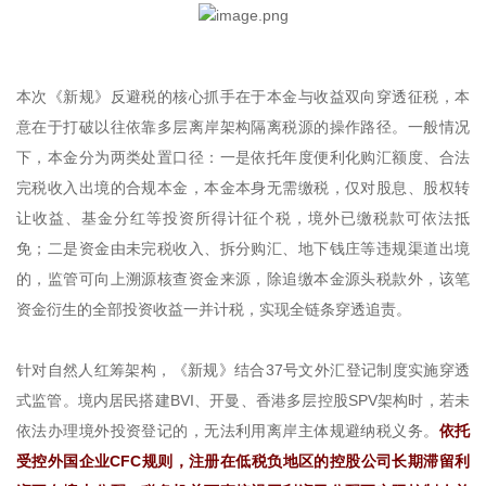
本次《新规》反避税的核心抓手在于本金与收益双向穿透征税，本
意在于打破以往依靠多层离岸架构隔离税源的操作路径。一般情况
下，本金分为两类处置口径：一是依托年度便利化购汇额度、合法
完税收入出境的合规本金，本金本身无需缴税，仅对股息、股权转
让收益、基金分红等投资所得计征个税，境外已缴税款可依法抵
免；二是资金由未完税收入、拆分购汇、地下钱庄等违规渠道出境
的，监管可向上溯源核查资金来源，除追缴本金源头税款外，该笔
资金衍生的全部投资收益一并计税，实现全链条穿透追责。
针对自然人红筹架构，《新规》结合37号文外汇登记制度实施穿透
式监管。境内居民搭建BVI、开曼、香港多层控股SPV架构时，若未
依法办理境外投资登记的，无法利用离岸主体规避纳税义务。
依托
受控外国企业CFC规则，注册在低税负地区的控股公司长期滞留利