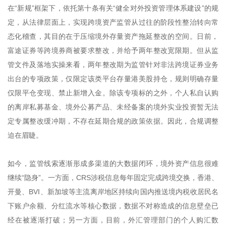
在“新规”框架下，依托第十条有关“健全对外投资管理体系建设”的规
定，从法律层面上，实现跨境资产监管从过往的阶段性整治转向常
态化稽查，其目的在于压缩境外存量资产拖延整改的空间。日前，
富途证券等跨境券商被要求整改，并给予两年整改宽限期。但从监
管文件及落地实操来看，两年整改期为监管针对非法跨境证券业务
出台的专项政策，仅限定该类平台存量港美股持仓，规则明确存量
仅限平仓变现、禁止新增入金。除该专项标的之外，个人私自认购
的离岸私募基金、境外公募产品、未经备案的境外实业投资暂无法
定专属整改缓冲期，不存在延期合规的政策依据。因此，合规调整
迫在眉睫。
如今，监管线索逐渐形成多渠道的大数据闭环，境外资产信息很难
继续“隐身”。一方面，CRS涉税信息每年固定完成跨境交换，香港、
开曼、BVI、新加坡等主流离岸地区持续向国内推送境内税收居民名
下账户余额、分红流水等核心数据，数据不对称造成的信息壁垒已
经在被逐渐打破；另一方面，目前，外汇管理部门的个人购汇数