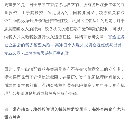
更重要的是，对于早年在香港等地设立的、没有境外注册主体的存
量投资，由于其投资主体是境内的中国税务居民，税务机关有权
依“中国税收居民身份”进行穿透征税。根据《征管法》的规定，对于
恶意隐瞒收入的行为，税务机关的追征期不受5年期的限制，可以对
纳税人的欠缴税款进行永久追溯征税，详情可参考文章：
富途证券
被立案后的税务稽查风险---高净值个人境外投资合规红线与出路 -
专业文章 - 上海市锦天城律师事务所
因此，早年出海配置的各类离岸资产不存在法律意义上的安全港，
税法层面保留了追溯执法权限，存量历史资产拖延梳理时间越久，
后续面临大额补税、滞纳金核算的潜在风险越高，尽早开展资产梳
理与合规整改是规避巨额损失的核心路径。
四、
常态稽查：境外投资进入持续性监管周期，海外金融资产尤为
重点关注