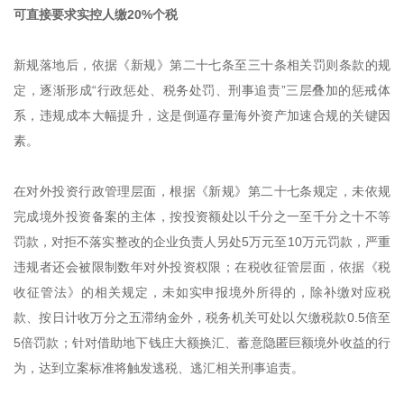
可直接要求实控人缴20%个税
新规落地后，依据《新规》第二十七条至三十条相关罚则条款的规
定，逐渐形成“行政惩处、税务处罚、刑事追责”三层叠加的惩戒体
系，违规成本大幅提升，这是倒逼存量海外资产加速合规的关键因
素。
在对外投资行政管理层面，根据《新规》第二十七条规定，未依规
完成境外投资备案的主体，按投资额处以千分之一至千分之十不等
罚款，对拒不落实整改的企业负责人另处5万元至10万元罚款，严重
违规者还会被限制数年对外投资权限；在税收征管层面，依据《税
收征管法》的相关规定，未如实申报境外所得的，除补缴对应税
款、按日计收万分之五滞纳金外，税务机关可处以欠缴税款0.5倍至
5倍罚款；针对借助地下钱庄大额换汇、蓄意隐匿巨额境外收益的行
为，达到立案标准将触发逃税、逃汇相关刑事追责。