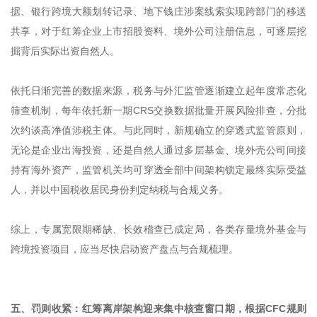
据、银行跨境大额划转记录、地下钱庄涉案线索实现跨部门的移送
共享，对于红筹企业上市招股资料、境外公司注册信息，可逐层挖
掘背后实际出资自然人。
依托日渐完善的数据来源，税务与外汇监管逐渐建立起年度常态化
筛查机制，每年依托新一期CRS交换数据批量开展风险排查，分批
次约谈高净值涉税主体。与此同时，新规确立的穿透式监管原则，
无论是企业出海投资，还是自然人通过多层基金、境外壳公司间接
持有海外资产，监管机关均可穿透全部中间架构锁定最终实际受益
人，并以中国税收居民身份判定纳税与合规义务。
综上，专属宽限期稀缺、长效稽查已成定局，各类存量境外基金与
跨境投资项目，应当尽快启动资产盘点与合规梳理。
五、
罚则收紧：红筹离岸架构迎来集中核查窗口期，根据CFC规则