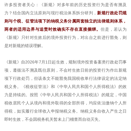
许多投资者关心：《新规》对多年前的历史投资行为是否有溯及
力？结合国内立法原则与现行税法体系拆分研判，
新规行政处罚规
则与个税、征管法项下的纳税义务分属两套独立的法律规则体系，
两者的适用边界与追责时效确实不存在直接捆绑。
但是，若认为
《新规》只针对生效后的境外投资行为，对出台之前进行豁免，则
是对新规的错误理解。
《新规》自2026年7月1日起生效，规制境外投资备案类行政处罚事
项，遵循法不溯及既往原则，不会对生效日前的投资行为作出新规
项下行政处罚，但该条文不能豁免我国税收单行法律设定的法定纳
税义务。《税收征管法》和《中华人民共和国个人所得税法》的效
力是持续的。按照《中华人民共和国个人所得税法》的规定，中国
税收居民个人从境内和境外取得的全部所得，均应依法缴纳个人所
得税，如实履行全球收入申报纳税义务。纳税义务自收入产生之日
即时生效，不会因税务机关暂未上门稽查而自动灭失。