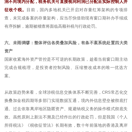
润不向境内分配，税务机关可直接视同利润已分配至实际控制人并
征收个税。
目前，国内多地机关已开启对存量红筹架构的专项排
查，未完成备案的存量架构，应当尽快借助现有窗口期补办手续或
有序拆解，逾期被稽查将面临高额补税与行政处罚。
六、未雨绸缪：整体评估各类叠加风险，有条不紊系统处置四大类
资产
国家收紧海外资产管控是不可逆的长期政策，趁着当前窗口期主动
完成合规梳理，是投资者控制风险、压缩整改成本的唯一优选方
案。
从政策趋势来看，全球涉税信息交换体系不断完善，CRS常态化交
换叠加金税四期等多部门实现数据互通，境内外信息壁垒被彻底打
通。过去依靠离岸地区隐匿资产、规避纳税义务的操作模式彻底失
效。虽然原则上新法不溯及已经作出的行政处罚，但是我国《个人
所得税法》《税收征管法》长期有效，数十年前落地的香港及离岸