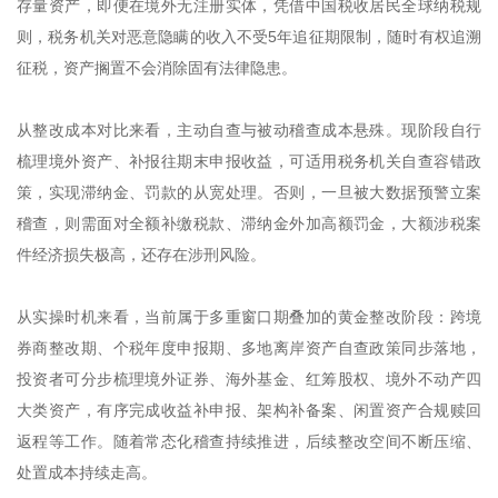
存量资产，即便在境外无注册实体，凭借中国税收居民全球纳税规
则，税务机关对恶意隐瞒的收入不受5年追征期限制，随时有权追溯
征税，资产搁置不会消除固有法律隐患。
从整改成本对比来看，主动自查与被动稽查成本悬殊。现阶段自行
梳理境外资产、补报往期末申报收益，可适用税务机关自查容错政
策，实现滞纳金、罚款的从宽处理。否则，一旦被大数据预警立案
稽查，则需面对全额补缴税款、滞纳金外加高额罚金，大额涉税案
件经济损失极高，还存在涉刑风险。
从实操时机来看，当前属于多重窗口期叠加的黄金整改阶段：跨境
券商整改期、个税年度申报期、多地离岸资产自查政策同步落地，
投资者可分步梳理境外证券、海外基金、红筹股权、境外不动产四
大类资产，有序完成收益补申报、架构补备案、闲置资产合规赎回
返程等工作。随着常态化稽查持续推进，后续整改空间不断压缩、
处置成本持续走高。