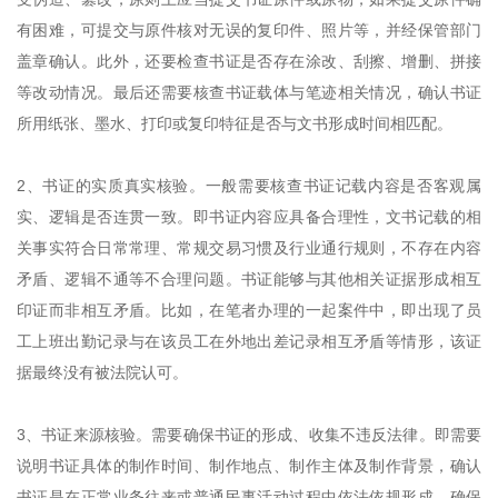
有困难，可提交与原件核对无误的复印件、照片等，并经保管部门
盖章确认。此外，还要检查书证是否存在涂改、刮擦、增删、拼接
等改动情况。最后还需要核查书证载体与笔迹相关情况，确认书证
所用纸张、墨水、打印或复印特征是否与文书形成时间相匹配。
2、书证的实质真实核验。一般需要核查书证记载内容是否客观属
实、逻辑是否连贯一致。即书证内容应具备合理性，文书记载的相
关事实符合日常常理、常规交易习惯及行业通行规则，不存在内容
矛盾、逻辑不通等不合理问题。书证能够与其他相关证据形成相互
印证而非相互矛盾。比如，在笔者办理的一起案件中，即出现了员
工上班出勤记录与在该员工在外地出差记录相互矛盾等情形，该证
据最终没有被法院认可。
3、书证来源核验。需要确保书证的形成、收集不违反法律。即需要
说明书证具体的制作时间、制作地点、制作主体及制作背景，确认
书证是在正常业务往来或普通民事活动过程中依法依规形成。确保