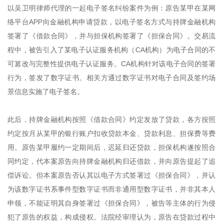
以吴卫明律师代理的一起电子签名纠纷案件为例：原告某甲在某网
络平台APP向金融机构申请贷款，以电子签名方式与持牌金融机构
签署了《借款合同》，并与担保机构签署了《担保合同》。交易流
程中，被告引入了某电子认证服务机构（CA机构）为电子合同的不
可篡改与完整性提供电子认证服务。CA机构针对该电子合同的签署
行为，签发了数字证书。相关方通过数字证书对电子合同及签约场
景信息实施了电子签名。
此后，持牌金融机构按照《借款合同》约定发放了贷款，各方按照
约定按月从某甲的银行账户扣收贷款本金、贷款利息、担保费等费
用。原告某甲履约一定期间后，迟延归还贷款，担保机构遂按照合
同约定，代本案原告向持牌金融机构归还借款，并向原告提起了追
偿诉讼。但本案原告否认其以电子方式签署过《担保合同》，并认
为该数字证书系事件型数字证书而非通用型数字证书，并非其本人
申领，不能证明其自身签署过《担保合同》，被告等主体的行为侵
犯了原告的权益，构成侵权。法院经审理认为，原告在贷款过程中