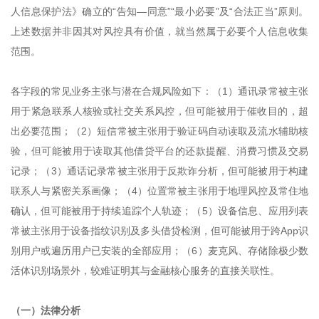
人信息保护法》确立的“告知—同意”“最小必要”及“合法正当”原则。
上述数据并非因其对风控具有价值，就当然属于必要个人信息收集
范围。
各字段的常见业务主张与潜在合规风险如下：（1）通讯录常被主张
用于紧急联系人核验或社交关系风控，但可能被用于催收目的，超
出必要范围；（2）短信常被主张用于验证码自动读取及流水辅助核
验，但可能被用于读取其他借贷平台的还款提醒、消费习惯及交易
记录；（3）通话记录常被主张用于反欺诈分析，但可能被用于构建
联系人与紧密关系画像；（4）位置常被主张用于地理风控及常住地
确认，但可能被用于持续追踪个人轨迹；（5）设备信息、应用列表
常被主张用于设备指纹识别及多头借贷检测，但可能被用于跨App识
别用户或遍历用户已安装的全部应用；（6）麦克风、存储除极少数
活体识别场景外，较难证明其与金融核心服务的直接关联性。
（一）法律分析