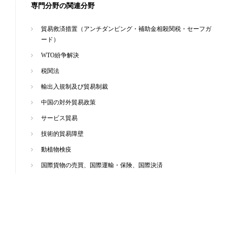
専門分野の関連分野
貿易救済措置（アンチダンピング・補助金相殺関税・セーフガ
ード）
WTO紛争解決
税関法
輸出入規制及び貿易制裁
中国の対外貿易政策
サービス貿易
技術的貿易障壁
動植物検疫
国際貨物の売買、国際運輸・保険、国際決済