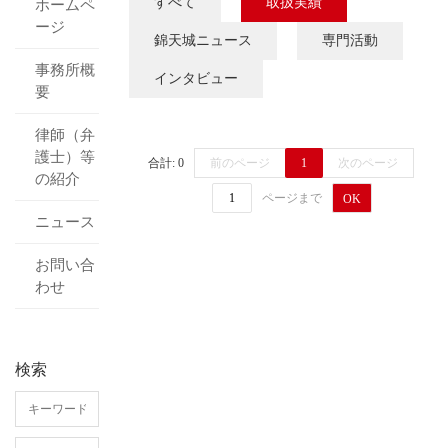
すべて
取扱実績
ホームペ
ージ
錦天城ニュース
専門活動
事務所概
インタビュー
要
律師（弁
護士）等
合計: 0
前のページ
1
次のページ
の紹介
ページまで
OK
ニュース
お問い合
わせ
検索