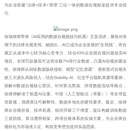
为企业搭建“法律+技术+管理”三位一体的数据合规框架提供专业指
引。
徐瑞律师带来《AI应用的数据合规挑战与机遇》主旨演讲，聚焦AI浪
潮下的法律合规变局。她指出，AI已成为企业发展的“生死线”，而合
规正从成本中心转为核心竞争力，结合43%企业因合规问题放弃AI
项目、全球罚款最高可达营业额7%等行业数据，凸显AI合规的紧迫
性。徐律师从训练数据版权侵权、模型“记忆泄露”、授权形式合规失
效三大源头风险切入，结合Stability AI、社交平台隐私泄露等案例，
拆解AI数据合规核心雷区。针对算法黑箱、跨境数据流动等痛点，
徐律师解读了欧盟AI法案、中国《人工智能法（草案）》等全球监
管新规，强调算法可解释性、数据本地化的硬性要求。最后，徐律
师从合规价值、技术机遇、组织升级三个维度，提出构建训练数据
三道防线、算法透明框架、跨境合规体系的实操方案，为企业将合
规转化为市场准入证、构筑竞争壁垒提供实战思路。