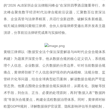
的“2026 ALB深圳企业法律顾问峰会”在深圳四季酒店隆重举行。本
次峰会聚焦数字经济时代法律合规前沿议题，汇聚数百位资深法
务、企业高管与法律界精英，共话行业新趋势、破解实务新难题。
锦天城法律顾问黄细江律师、合伙人徐瑞律师受邀出席并发表主题
演讲，分享前沿法律研究成果与实操经验。
黄细江律师以《数据安全法个保法深度解读与AI时代企业合规体系
构建》为题展开深度分享。他从数据合规的核心定义切入，系统梳
理个人信息、企业数据、公共数据的分类边界。针对当前数据合规
痛点，黄律师剖析了个人信息保护现存的内涵模糊、法规分散、监
管碎片化等问题，结合全球典型处罚案例，解读数据合规的严苛监
管态势。他重点围绕企业数据合规实操路径，从匿名化、脱敏等技
术手段，到合法、正当、必要的处理原则，再到“数据入表”“数据跨
境”等新兴合规要点，构建全流程数据治理体系。同时，黄律师对标
欧盟GDPR规则，详解数据保护官设置、隐私影响评估等关键机制，