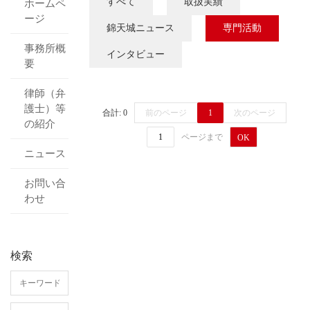
すべて
取扱実績
ホームペ
ージ
錦天城ニュース
専門活動
事務所概
インタビュー
要
律師（弁
護士）等
合計: 0
前のページ
1
次のページ
の紹介
ページまで
OK
ニュース
お問い合
わせ
検索