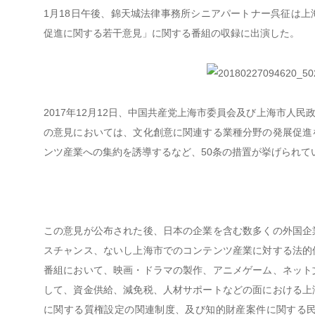
1
月
18
日午後、錦天城法律事務所シニアパートナー呉征は上
促進に関する若干意見」に関する番組の収録に出演した。
2017
年
12
月
12
日、中国共産党上海市委員会及び上海市人民
の意見においては、文化創意に関連する業種分野の発展促進
ンツ産業への集約を誘導するなど、
50
条の措置が挙げられて
この意見が公布された後、日本の企業を含む数多くの外国企
スチャンス、ないし上海市でのコンテンツ産業に対する法的
番組において、映画・ドラマの製作、アニメゲーム、ネット
して、資金供給、減免税、人材サポートなどの面における上
に関する質権設定の関連制度、及び知的財産案件に関する