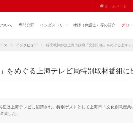
ホームページ
について
専門分野
インダストリー
律師（弁護士）等の紹介
グロー
ュース
>
インタビュー
>
錦天城律師は上海市政府「文創50条」をめぐる上海テ
条」をめぐる上海テレビ局特別取材番組に
ー呉征は上海テレビに招請され、特別ゲストとして上海市「文化創意産業
出演した。