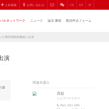
人材募集
お問い合わせ
CN
EN
JP
バルネットワーク
ニュース
論文/書籍
配信申込フォーム
レビ局特別取材番組に出演
出演
関連弁護士
の革
呉征
シニアパートナー
8621-2051 1000