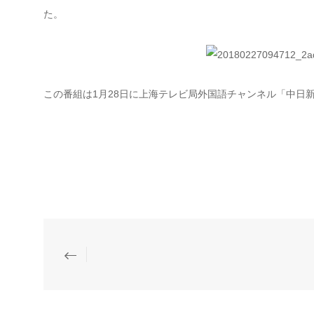
た。
この番組は
1
月
28
日に上海テレビ局外国語チャンネル「中日