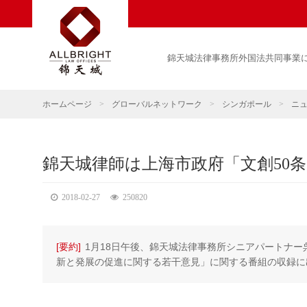
錦天城法律事務所外国法共同事業
ホームページ
>
グローバルネットワーク
>
シンガポール
>
ニ
錦天城律師は上海市政府「文創50
2018-02-27
250820
[要約]
1月18日午後、錦天城法律事務所シニアパートナ
新と発展の促進に関する若干意見」に関する番組の収録に