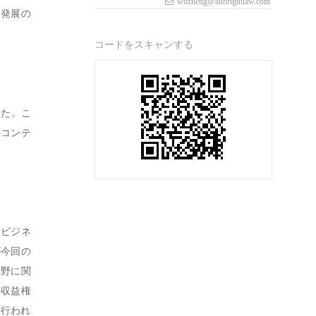
wuzheng@allbrightlaw.com
と発展の
コードをスキャンする
した。こ
のコンテ
なビジネ
が今回の
分野に関
の収益権
が行われ