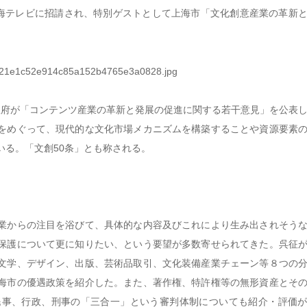
海テレビに招請され、特別ゲストとして上海市「文化創意産業の革新
政府が「コンテンツ産業の革新と発展の促進に関する若干意見」を公表
をめぐって、現代的な文化市場メカニズムを構築することや資源要素
いる。「文創
50
条」とも称される。
業からの注目を浴びて、具体的な内容及びこれにより生み出されそう
保護について更に知りたい、という要望が多数寄せられてきた。呉征
文学、デザイン、出版、芸術品取引、文化装備産業チェーン等８つの
海市の優遇政策を紹介した。また、著作権、特許権等の無形資産とそ
民事、行政、刑事の「三合一」という審判体制についても紹介・評価