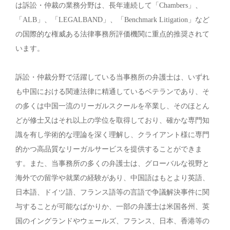
は訴訟・仲裁の業務分野は、長年連続して「Chambers」、
「ALB」、「LEGALBAND」、「Benchmark Litigation」など
の国際的な権威ある法律事務所評価機関に重点的推奨されて
います。
訴訟・仲裁分野で活躍している当事務所の弁護士は、いずれ
も中国における関連法律に精通しているベテランであり、そ
の多くは中国一流のリーガルスクールを卒業し、そのほとん
どが修士又はそれ以上の学位を取得しており、確かな専門知
識を有し学術的な理論を深く理解し、クライアント様に専門
的かつ高品質なリーガルサービスを提供することができま
す。また、当事務所の多くの弁護士は、グローバルな視野と
海外での留学や就業の経験があり、中国語はもとより英語、
日本語、ドイツ語、フランス語等の言語で争議解決事件に関
与することが可能なばかりか、一部の弁護士は米国各州、英
国のイングランドやウェールズ、フランス、日本、香港等の