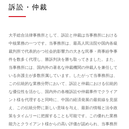
訴訟・仲裁
大手総合法律事務所として、訴訟と仲裁は当事務所における
中核業務の一つです。当事務所は、最高人民法院や国内各級
裁判所で代表的かつ社会的影響力の大きな民事・商事紛争事
件を数多く代理し、勝訴判決を勝ち取ってきました。また、
当事務所には、国内外の著名な仲裁機関の仲裁人を兼任して
いる弁護士が多数所属しています。したがって当事務所は、
この伝統的な業務分野において、訴訟と仲裁における伝統的
な優位性を活かし、国内外の各種訴訟や仲裁事件でクライア
ント様を代理すると同時に、中国の経済発展の最前線を見据
え、この伝統分野に新しい意味を与え、最新の情報と法令政
策をタイムリーに把握することも可能です。この優れた業務
能力とクライアント様からの高い評価が認められ、当事務所