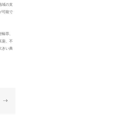
地域の支
が可能で
密輸罪、
医薬、不
大きい典