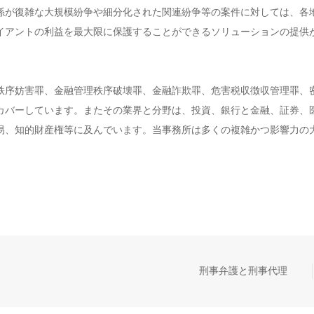
係が復雑な大規模紛争や細分化された関連紛争等の案件に対しては、各
イアントの利益を最大限に保護することができるソリューションの提供
秩序妨害罪、金融管理秩序破壊罪、金融詐欺罪、危害税収徴収管理罪、
カバーしています。またその業界と分野は、投資、銀行と金融、証券、
易、知的財産権等に及んでいます。当事務所は多くの複雑かつ影響力の
刑事弁護と刑事代理