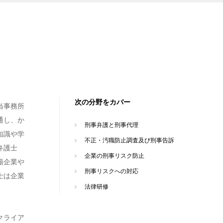
次の分野をカバー
当事務所
通し、か
刑事弁護と刑事代理
知識や学
不正・汚職防止調査及び刑事告訴
弁護士
企業の刑事リスク防止
籍企業や
刑事リスクへの対応
士は企業
法律研修
クライア