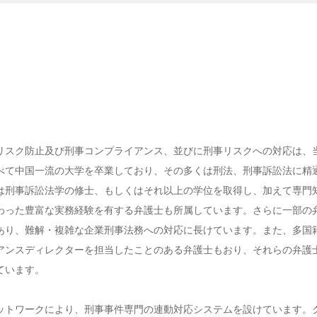
リスク防止及び刑事コンプライアンス、並びに刑事リスクへの対応は、
べて中国一流の大学を卒業しており、その多くは刑法、刑事訴訟法に精
は刑事訴訟法学の修士、もしくはそれ以上の学位を取得し、加えて専門
わった豊富な実務経験を有する弁護士も所属しています。さらに一部の
あり、難解・複雑な企業刑事法務への対応に長けています。また、多国
アンスディレクターを担当したことのある弁護士もおり、それらの弁護
ています。
ットワークにより、刑事事件専門の連動対応システムを設けています。