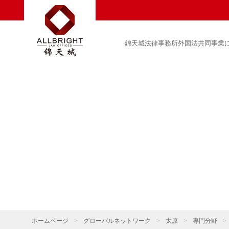
錦天城法律事務所外国法共同事業
ホームページ
>
グローバルネットワーク
>
太原
>
専門分野
>