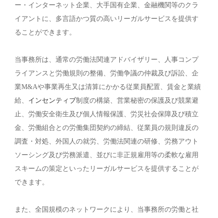
ー・インターネット企業、大手国有企業、金融機関等のクラ
イアントに、多言語かつ質の高いリーガルサービスを提供す
ることができます。
当事務所は、通常の労働法関連アドバイザリー、人事コンプ
ライアンスと労働規則の整備、労働争議の仲裁及び訴訟、企
業M&Aや事業再生又は清算にかかる従業員配置、賃金と業績
給、
インセンティブ
制度の構築、営業秘密の保護及び競業避
止、労働安全衛生及び個人情報保護、労災社会保障及び積立
金、労働組合との労働集団契約の締結、従業員の規則違反の
調査・対処、外国人の就労、労働法関連の研修、労務アウト
ソーシング及び労務派遣、並びに非正規雇用等の柔軟な雇用
スキームの策定といったリーガルサービスを提供することが
できます。
また、全国規模のネットワークにより、当事務所の労働と社