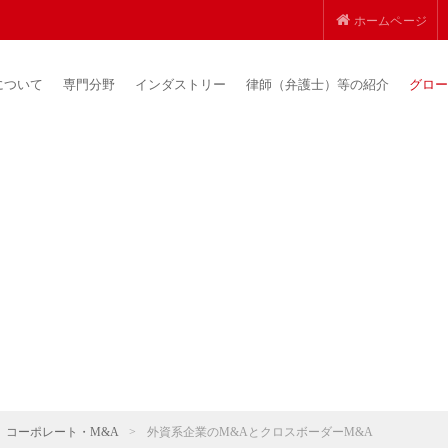
ホームページ
について
専門分野
インダストリー
律師（弁護士）等の紹介
グロー
コーポレート・M&A
>
外資系企業のM&AとクロスボーダーM&A