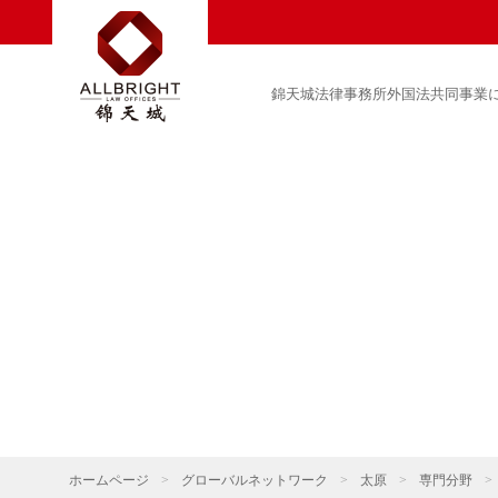
錦天城法律事務所外国法共同事業
ホームページ
>
グローバルネットワーク
>
太原
>
専門分野
>