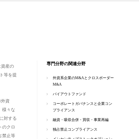
専門分野の関連分野
は資産の
ト等を提
外資系企業のM&Aとクロスボーダー
M&A
バイアウトファンド
海外資
コーポレートガバナンスと企業コン
、様々な
プライアンス
に対する
融資・吸収合併・買収・事業再編
トのクロ
独占禁止コンプライアンス
占禁止等
インセンティブストックオプション