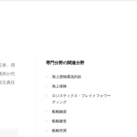
専門分野の関連分野
証券、用
務所が代
海上貨物運送約款
船主責任
海上保険
ロジスティクス・フレイトフォワー
ディング
船舶融資
船舶建造
船舶売買