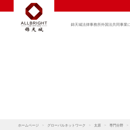
錦天城法律事務所外国法共同事業
ホームページ
>
グローバルネットワーク
>
太原
>
専門分野
>