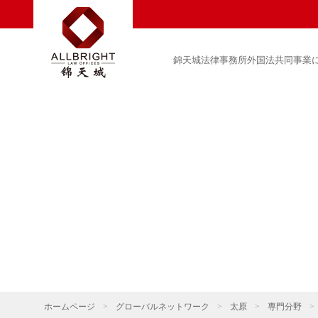
錦天城法律事務所外国法共同事業
ホームページ
>
グローバルネットワーク
>
太原
>
専門分野
>