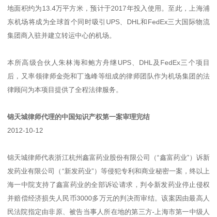
地面积约为13.4万平方米，预计于2017年投入使用。至此，上海浦
东机场将成为全球首个同时吸引UPS、DHL和FedEx三大国际物流
集团商入驻并建立转运中心的机场。
本所高级合伙人朱林海和鲍方舟继UPS、DHL及FedEx三个项目
后，又率领律师金尧和丁逸峰等组成的律师团队作为机场集团的法
律顾问为本项目提供了全程法律服务。
锦天城律师代理的中国知识产权第一案审理完结
2012-10-12
锦天城律师代表浙江杭州鑫富药业股份有限公司（“鑫富药业”）诉新
发药业有限公司（“新发药业”）等侵犯专利和商业秘密一案，终以上
海一中院支持了鑫富药业的全部诉讼请求，判令新发药业停止侵权
并赔偿经济损失人民币3000多万元的判决而审结。该案因由最高人
民法院指定由非原、被告当事人所在地的第三方-上海市第一中级人