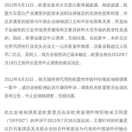
2012年5月11日，欧委会发布大豆蛋白案终裁披露。根据披露，欧
盟大豆蛋白产业遭受的损害未达到法律规定的实质性损害程度，并
且其遭受的损害与中国企业倾销进口之间不存在因果关系，而是由
于金融危机引起市场需求萎缩和主要原材料大豆市场的易变性造成
的。因此，欧委会建议中止调查，无税结案。在此案中，本所北京
分所代理的行业龙头企业之一山东新嘉华集团，涉案金额超过人民
币二亿元。原则上，我方全面胜诉已基本确定，欧委会将在2012年7
月19日之前作出是否中止调查的最后决定。
2012年5月22日，锦天城律师代理的欧盟对华玻纤织物反倾销调查
一案中，成功迫使欧洲起诉方撤回申诉，调查机关欧盟委员会据此
发布公告，中止反倾销调查，无税结案。
此次反倾销调查是欧盟委员会应欧洲玻璃纤维织物保卫同盟
（“GFFDC”）的申诉于2011年7月28日发起的，主要针对的对象是
以巨石集团及其关联企业恒石纤维基业为代表的中国玻纤织物企