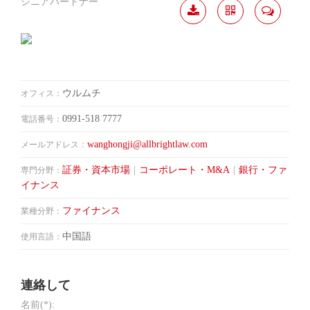
シニアパートナー
履歴
分か
連絡
ダウ
ち合
して
ンロ
う
ード
ウルムチ
オフィス：
0991-518 7777
電話番号：
wanghongji@allbrightlaw.com
メールアドレス：
証券・資本市場
|
コーポレート・M&A
|
銀行・ファ
専門分野：
イナンス
ファイナンス
業種分野：
中国語
使用言語：
連絡して
名前(*):