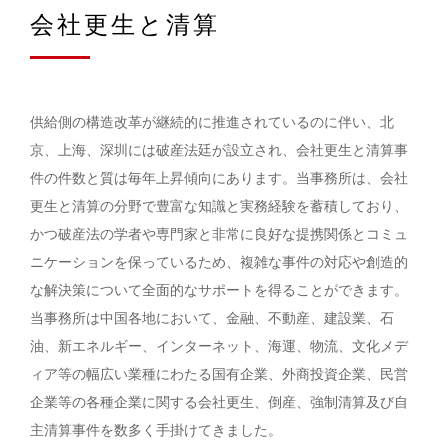
会社更生と清算
供給側の構造改革が継続的に推進されているのに伴い、北
京、上海、深圳には破産法廷が設立され、会社更生と清算事
件の件数と質は毎年上昇傾向にあります。当事務所は、会社
更生と清算の分野で豊富な知識と実務経験を蓄積しており、
かつ破産法の学者や専門家と非常に良好な提携関係とコミュ
ニケーションを保っているため、複雑な事件の対応や創造的
な解決策について全面的なサポートを得ることができます。
当事務所は中国各地において、金融、不動産、建設業、石
油、新エネルギー、インターネット、海運、物流、文化メデ
ィア等の幅広い業種にわたる国有企業、外商投資企業、民営
企業等の各種企業に関する会社更生、倒産、強制清算及び自
主清算事件を数多く手掛けてきました。