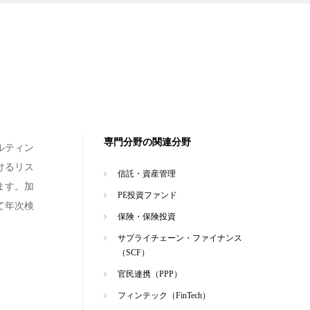
専門分野の関連分野
ルティン
けるリス
信託・資産管理
ます。加
PE投資ファンド
て年次検
保険・保険投資
サプライチェーン・ファイナンス
（SCF）
官民連携（PPP）
フィンテック（FinTech）