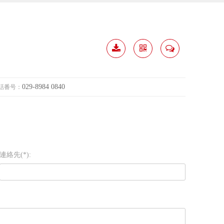
履歴
分か
連絡
ダウ
ち合
して
029-8984 0840
話番号：
ンロ
う
ード
連絡先(*):