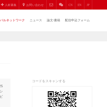
人材募集
お問い合わせ
CN
EN
JP
バルネットワーク
ニュース
論文/書籍
配信申込フォーム
コードをスキャンする
5
シ
ビ