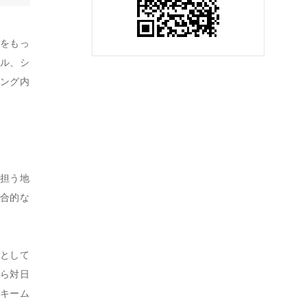
日をもっ
ル、シ
ング内
担う地
合的な
として
ら対日
キーム