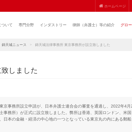
ホームページ
について
専門分野
インダストリー
律師（弁護士）等の紹介
グロー
錦天城ニュース
>
錦天城法律事務所 東京事務所が設立致しました
立致しました
京事務所設立申請が、日本弁護士連合会の審査を通過し、2022年4月2
士事務所）が正式に設立致しました。弊所は香港、英国ロンドン、米国
、日本の金融・経済の中心地の一つとなっている東京丸の内にある郵船