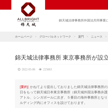
錦天城法律事務所外国法共同事業
ホームページ
>
グローバルネットワーク
>
厦門
>
ニュース
>
錦天城法律事務所 東京事務所が設
2022-05-06
225663
[要約]
かねてより提出しておりました錦天城法律事務所の東
日をもって錦天城日本東京事務所（錦天城外国法事務弁護
アトル、シンガポールに次ぎ、５番目の海外事務所となり
ルディング内にオフィスを設けております。