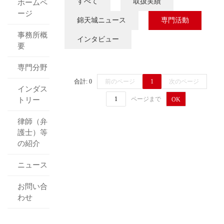
すべて
取扱実績
ホームペ
ージ
錦天城ニュース
専門活動
事務所概
インタビュー
要
専門分野
合計: 0
前のページ
1
次のページ
インダス
ページまで
トリー
OK
律師（弁
護士）等
の紹介
ニュース
お問い合
わせ