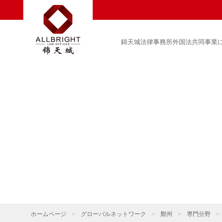
錦天城法律事務所外国法共同事業
ホームページ
>
グローバルネットワーク
>
鄭州
>
専門分野
>