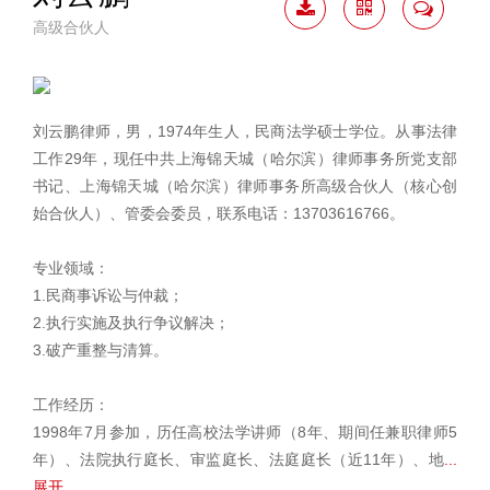
高级合伙人
下载
二维
联系
简历
码
我
刘云鹏律师，男，1974年生人，民商法学硕士学位。从事法律
工作29年，现任中共上海锦天城（哈尔滨）律师事务所党支部
书记、上海锦天城（哈尔滨）律师事务所高级合伙人（核心创
始合伙人）、管委会委员，联系电话：13703616766。
专业领域：
1.民商事诉讼与仲裁；
2.执行实施及执行争议解决；
3.破产重整与清算。
工作经历：
1998年7月参加，历任高校法学讲师（8年、期间任兼职律师5
年）、法院执行庭长、审监庭长、法庭庭长（近11年）、地
...
展开