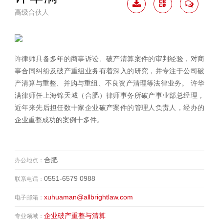
高级合伙人
下载
二维
联系
简历
码
我
许律师具备多年的商事诉讼、破产清算案件的审判经验，对商
事合同纠纷及破产重组业务有着深入的研究，并专注于公司破
产清算与重整、并购与重组、不良资产清理等法律业务。 许华
满律师任上海锦天城（合肥）律师事务所破产事业部总经理，
近年来先后担任数十家企业破产案件的管理人负责人，经办的
企业重整成功的案例十多件。
合肥
办公地点：
0551-6579 0988
联系电话：
xuhuaman@allbrightlaw.com
电子邮箱：
企业破产重整与清算
专业领域：