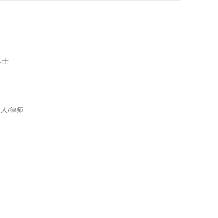
学士
伙人/律师