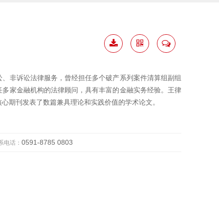
下载
二维
联系
简历
码
我
讼、非诉讼法律服务，曾经担任多个破产系列案件清算组副组
任多家金融机构的法律顾问，具有丰富的金融实务经验。王律
核心期刊发表了数篇兼具理论和实践价值的学术论文。
0591-8785 0803
系电话：