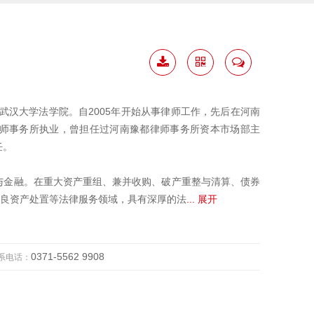
下载
二维
联系
简历
码
我
武汉大学法学院。自2005年开始从事律师工作，先后在河南
师事务所执业，曾担任过河南豫都律师事务所资本市场部主
任。
与金融。在重大资产重组、兼并收购、破产重整与清算、债券
不良资产处置等法律服务领域，具有深厚的法
... 展开
0371-5562 9908
系电话：