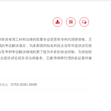
下载
二维
联系
简历
码
我
律师具有理工科和法律的双重专业背景和专利代理师资格。王
域的争议解决项目，为多家国内知名科技企业常年提供涉互联
当竞争和争议解决领域积累了较为丰富的执业经验。为深创投
国企提供诉讼或非诉法律服务。王建伟律师代理的多起案件被
0755-8281 6698
系电话：