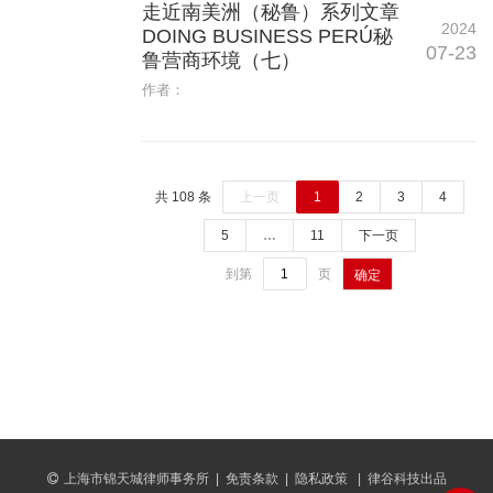
走近南美洲（秘鲁）系列文章
2024
DOING BUSINESS PERÚ秘
07-23
鲁营商环境（七）
作者：
共 108 条
上一页
1
2
3
4
5
…
11
下一页
到第
页
确定
上海市锦天城律师事务所
|
免责条款
|
隐私政策
|
律谷科技出品