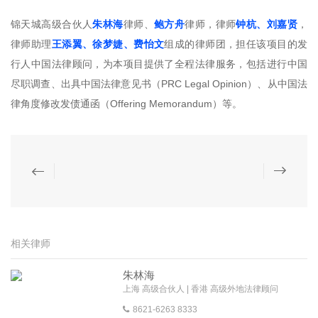
锦天城高级合伙人
朱林海
律师、
鲍方舟
律师，律师
钟杭、刘嘉贤
，
律师助理
王添翼、徐梦婕、费怡文
组成的律师团，担任该项目的发
行人中国法律顾问，为本项目提供了全程法律服务，包括进行中国
尽职调查、出具中国法律意见书（PRC Legal Opinion）、从中国法
律角度修改发债通函（Offering Memorandum）等。
相关律师
朱林海
上海 高级合伙人 | 香港 高级外地法律顾问
8621-6263 8333