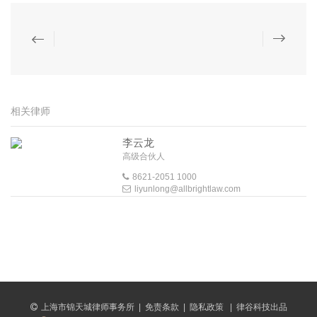
相关律师
李云龙
高级合伙人
8621-2051 1000
liyunlong@allbrightlaw.com
上海市锦天城律师事务所
|
免责条款
|
隐私政策
|
律谷科技出品