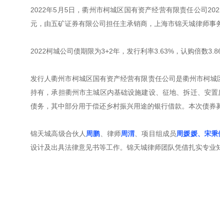
2022年5月5日，衢州市柯城区国有资产经营有限责任公司20
元，由五矿证券有限公司担任主承销商，上海市锦天城律师事
2022柯城公司债期限为3+2年，发行利率3.63%，认购倍数3
发行人衢州市柯城区国有资产经营有限责任公司是衢州市柯城
持有，承担衢州市主城区内基础设施建设、征地、拆迁、安置
债务，其中部分用于偿还乡村振兴用途的银行借款。本次债券
锦天城高级合伙人
周鹏
、律师
周渭
、项目组成员
周媛媛、宋秉
设计及出具法律意见书等工作。锦天城律师团队凭借扎实专业