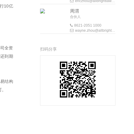
ericzhou@allbrightlaw.com
行10亿
周渭
合伙人
8621-2051 1000
wayne.zhou@allbrightlaw.com
公司全资
扫码分享
偿还到期
交易结构
可。