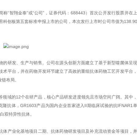
简称“智翔金泰”或“公司”，证券代码：688443）首次公开发行股票并在
科创板第五套标准申报上市的公司，本次发行上市时公司市值为138.9
物的研发、生产与销售。公司在源头创新方面建立了基于新型噬菌体呈
技术平台，并在药物开发环节建立了高效的重组抗体药物工艺开发平台
业链布局。
等领域的12个在研产品，核心产品研发进度领先且市场空间广阔。其中
克隆抗体，GR1603产品为国内企业首家进入II期临床试验的抗IFNAR1
蛋白双特异性抗体。
抗体产业化基地项目二期、抗体药物研发项目及补充流动资金等项目，