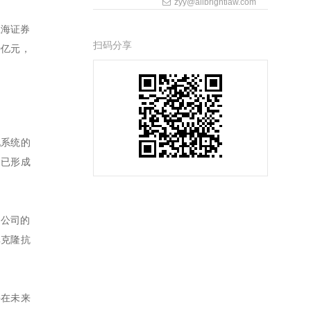
zyy@allbrightlaw.com
上海证券
扫码分享
0亿元，
现系统的
，已形成
，公司的
单克隆抗
并在未来