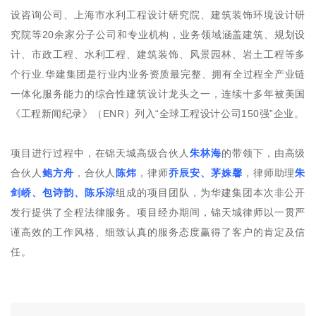
设咨询公司、上海市水利工程设计研究院、建筑装饰环境设计研
究院等20余家分子公司和专业机构，业务领域涵盖建筑、规划设
计、市政工程、水利工程、建筑装饰、风景园林、岩土工程等多
个行业.华建集团是行业内业务资质最完整、拥有全过程全产业链
一体化服务能力的综合性建筑设计龙头之一，连续十多年被美国
《工程新闻纪录》（ENR）列入“全球工程设计公司150强”企业。
项目进行过程中，在锦天城高级合伙人
朱林海
的带领下，由高级
合伙人
鲍方舟
，合伙人
陈炜
，律师
乔辰安、茅姝馨
，律师助理
朱
剑峤、包诗韵、陈乐淙
组成的项目团队，为华建集团本次非公开
发行提供了全程法律服务。项目经办期间，锦天城律师以一贯严
谨高效的工作风格、细致认真的服务态度赢得了客户的肯定及信
任。