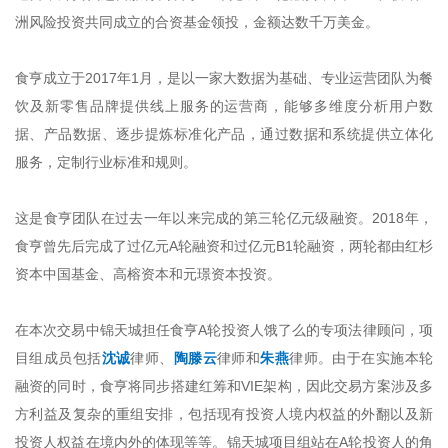
洲风险投资共同成立的合资基金领投，金额达数千万美金。
食亨成立于2017年1月，是以一家大数据为基础、专业运营团队为餐
饮及新零售品牌提供线上服务的运营商，能够多维度分析用户数
据、产品数据、逐步提炼标准化产品，通过数据和系统提供立体化
服务，定制行业标准和规则。
这是食亨团队在过去一年以来完成的第三轮亿元级融资。2018年，
食亨曾先后完成了过亿元A轮融资和过亿元B1轮融资，两轮都由红杉
资本中国基金、高榕资本和元璟资本投资。
在本次交易中锦天城担任食亨A轮投资人饿了么的专项法律顾问，项
目组成员包括
沈诚
律师、
陶滕云
律师和
朱燕
律师。由于在实施本轮
融资的同时，食亨将同步搭建红筹和VIE架构，因此交易方案涉及多
方利益及复杂的重组安排，包括现有投资人境内权益的外翻以及新
投资人权益在境内外的体现等等。锦天城项目组站在A轮投资人的角