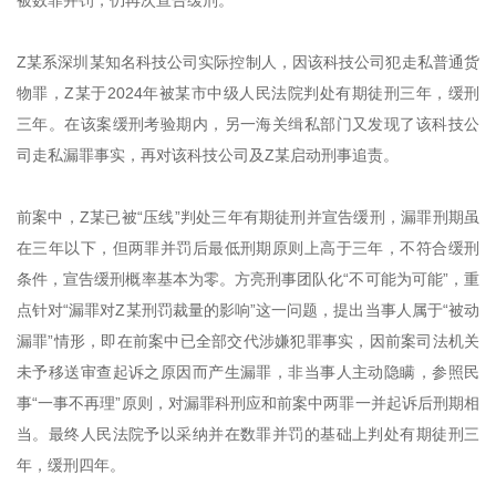
被数罪并罚，仍再次宣告缓刑。
Z某系深圳某知名科技公司实际控制人，因该科技公司犯走私普通货
物罪，Z某于2024年被某市中级人民法院判处有期徒刑三年，缓刑
三年。在该案缓刑考验期内，另一海关缉私部门又发现了该科技公
司走私漏罪事实，再对该科技公司及Z某启动刑事追责。
前案中，Z某已被“压线”判处三年有期徒刑并宣告缓刑，漏罪刑期虽
在三年以下，但两罪并罚后最低刑期原则上高于三年，不符合缓刑
条件，宣告缓刑概率基本为零。方亮刑事团队化“不可能为可能”，重
点针对“漏罪对Z某刑罚裁量的影响”这一问题，提出当事人属于“被动
漏罪”情形，即在前案中已全部交代涉嫌犯罪事实，因前案司法机关
未予移送审查起诉之原因而产生漏罪，非当事人主动隐瞒，参照民
事“一事不再理”原则，对漏罪科刑应和前案中两罪一并起诉后刑期相
当。最终人民法院予以采纳并在数罪并罚的基础上判处有期徒刑三
年，缓刑四年。