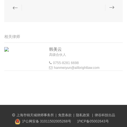
相关律师
韩美云
高级合伙人
0755-8281 6698
hanmeiyun@allbrightlaw.com
上海市锦天城律师事务所
|
免责条款
|
隐私政策
|
律谷科技出品
沪公网安备 31011502005268号
沪ICP备05002643号