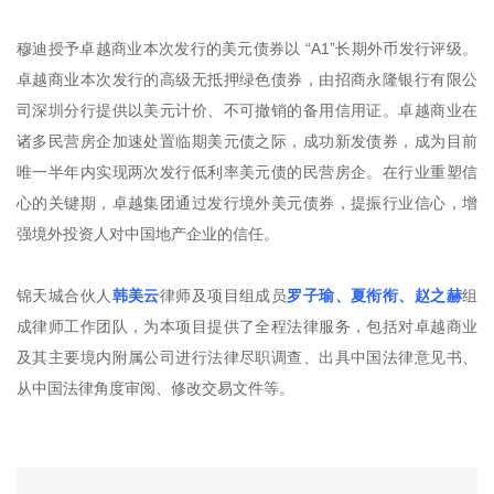
穆迪授予卓越商业本次发行的美元债券以 “A1”长期外币发行评级。
卓越商业本次发行的高级无抵押绿色债券，由招商永隆银行有限公
司深圳分行提供以美元计价、不可撤销的备用信用证。卓越商业在
诸多民营房企加速处置临期美元债之际，成功新发债券，成为目前
唯一半年内实现两次发行低利率美元债的民营房企。在行业重塑信
心的关键期，卓越集团通过发行境外美元债券，提振行业信心，增
强境外投资人对中国地产企业的信任。
锦天城合伙人
韩美云
律师及项目组成员
罗子瑜、夏衔衔、赵之赫
组
成律师工作团队，为本项目提供了全程法律服务，包括对卓越商业
及其主要境内附属公司进行法律尽职调查、出具中国法律意见书、
从中国法律角度审阅、修改交易文件等。