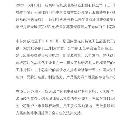
2023年5月10日，绍兴中芯集成电路制造股份有限公司（以下
城作为发行人法律顾问为中芯集成首次公开发行股票并在科创板
超额配售选择权），位列科创板开板以来半导体企业IPO募
集成是锦天城继完成科创板首发募资规模最大半导体项目中芯
中芯集成成立于2018年3月，是国内领先的特色工艺晶圆代
供一站式服务的代工制造方案。公司的工艺平台涵盖超高压
器，应用领域覆盖智能电网、新能源汽车、风力发电、光伏储
规级芯片的晶圆代工企业之一，建立了从研发到大规模量产的全流程车
工排行榜》，中芯集成的营业收入排名全球第十五，中国大陆第
能力、品牌知名度、制造能力、产品能力四个维度的综合能力在
在项目经办期间，锦天城与其他中介机构各司其职，互相配合
多而较为复杂，锦天城律师以扎实的专业能力、丰富的项目经
为中芯集成上市前股权融资、员工股权激励落地、无控股股东
方案实施等事项提供了全方位的法律支持。