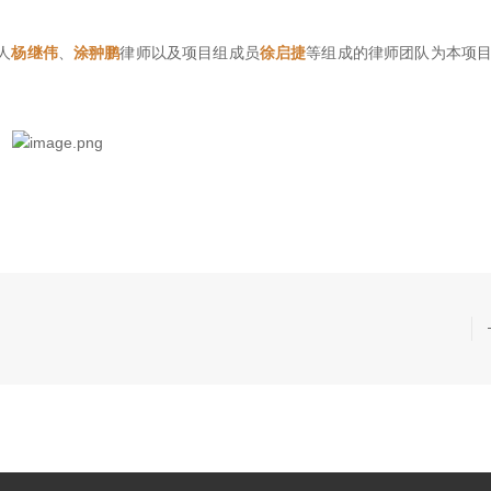
人
杨继伟
、
涂翀鹏
律师以及项目组成员
徐启捷
等组成的律师团队为本项