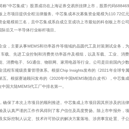
简称“中芯集成”）股票成功在上海证券交易所挂牌上市，股票代码68846
上市项目提供全程法律服务。中芯集成本次募集资金规模为110.72亿
集资金规模前三名，且中芯集成系自成立至成功上市最短的科创板上市公
国际后又一半导体行业标杆项目。
工企业，主要从事MEMS和功率器件等领域的晶圆代工及封装测试业务，
、车载、先进工业控制和消费类功率器件及模组，以及车载、工业、消
能、消费电子、5G通信、物联网、家用电器等行业。公司是目前国内少
规级质量管理体系。根据Chip Insights发布的《2021年全球专
五。根据赛迪顾问发布的《2020年中国MEMS制造白皮书》，中芯集
中国大陆MEMS代工厂中排名第一。
，确保了本次上市项目的顺利推进。中芯集成上市项目因其所涉及的法
验及认真严谨的工作作风得到了客户信任及高度赞扬。除上市申报外，
及实际控制人认定、技术许可协议的解决方案落地、涉房事宜处置、子