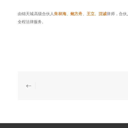
由锦天城高级合伙人
朱林海
、
鲍方舟
、
王立
、
沈诚
律师，合伙
全程法律服务。