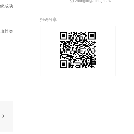
zhanglili@allbrightlaw.com
系统成功
扫码分享
、血栓类