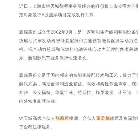
近日，上海市锦天城律师事务所经办的科创板上市公司大连豪森
定对象发行A股股票项目完成发行工作。
豪森股份成立于2002年9月，是一家智能生产线和智能设
统燃油汽车发动机智能装配线和变速箱智能装配线等动力
机、混合动力总成和氢燃料电池等核心动力部件的多项关
系，新能源汽车业务保持快速增长。
豪森股份立足于国内领先的智能化装配技术和工艺，致力于
解决方案，满足全球制造业精益、高效和柔性作业需求，获
奔驰、长安福特、华晨宝马、特斯拉、蜂巢能源、比亚迪、
内外知名品牌企业。
锦天城高级合伙人
张莉莉
律师、合伙人
董君楠
律师及资深律
了全程法律服务。