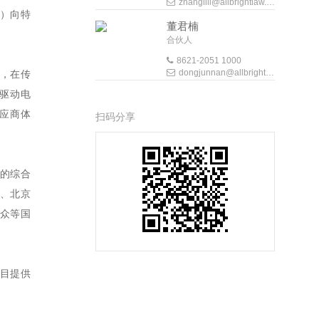
zhanglili@allbrightlaw.com
9）向特
董君楠
合伙人
8621-2051 1000
dongjunnan@allbrightlaw.com
车，在传
驱动电
应商体
扫码分享
的综合
、北京
众等国
目提供