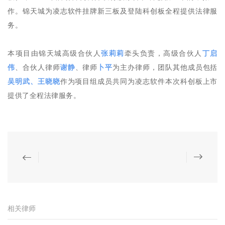
作。锦天城为凌志软件挂牌新三板及登陆科创板全程提供法律服
务。
本项目由锦天城高级合伙人
张莉莉
牵头负责，高级合伙人
丁启
伟
、合伙人律师
谢静
、律师
卜平
为主办律师，团队其他成员包括
吴明武、王晓晓
作为项目组成员共同为凌志软件本次科创板上市
提供了全程法律服务。
相关律师