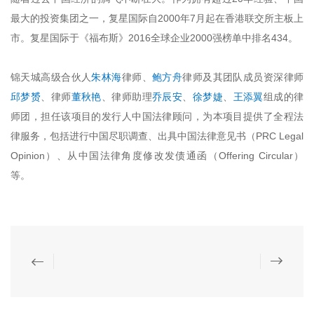
最大的投资集团之一，复星国际自2000年7月起在香港联交所主板上
市。复星国际于《福布斯》2016全球企业2000强榜单中排名434。
锦天城高级合伙人
朱林海
律师、
鲍方舟
律师及其团队成员资深律师
邱梦赟
、律师
董秋艳
、律师助理
乔辰安
、
徐梦婕
、
王添翼
组成的律
师团，担任该项目的发行人中国法律顾问，为本项目提供了全程法
律服务，包括进行中国尽职调查、出具中国法律意见书（PRC Legal
Opinion）、从中国法律角度修改发债通函（Offering Circular）
等。