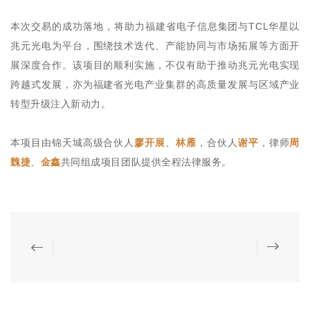
本次交易的成功落地，将助力福建省电子信息集团与TCL华星以
兆元光电为平台，围绕技术迭代、产能协同与市场拓展等方面开
展深度合作。该项目的顺利实施，不仅有助于推动兆元光电实现
跨越式发展，亦为福建省光电产业集群的高质量发展与区域产业
转型升级注入新动力。
本项目由锦天城高级合伙人
廖开展
、
林雁
，合伙人
谢平
，律师
周
魏捷
、
金鑫
共同组成项目团队提供全程法律服务。