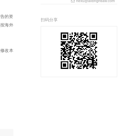
hexu@allbrightlaw.com
报告的资
扫码分享
，按海外
、修改本