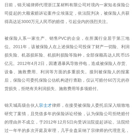
日前，锦天城律师代理浙江某材料有限公司对境内一家知名保险公
司提起的大额索赔诉讼案件尘埃落定，依法院判决，被保险人共获
得高达近3000万元人民币的赔偿，引起业内的强烈关注。
被保险人系一家生产、销售PVC的企业，在所属行业居于第三地
位。2011年，该被保险人在上述保险公司投保了财产一切险、利润
损失险、机器损坏险、机损利损险等险种，全部保额高达人民币15
亿元。2012年4月2日，因遭遇暴风导致停电，造成被保险人存货、
设备、施救费用、利润等方面的多重损失。接到被保险人的报案
后，保险公司委托保险公估机构进行查勘，仅认可赔付60万元的存
货损失，拒绝有关利润损失、施救费用等多项赔付。
锦天城高级合伙人
宗士才
律师，在接受被保险人委托后深入细致地
研究了案情，且凭借多年的保险诉讼经验，认为保险公司拒绝赔付
的理由并不成立，于2012年12月5日向受诉法院提起诉讼。法院经
过一年半的多次开庭及审理，几乎全盘采纳了宗律师的代理意见，